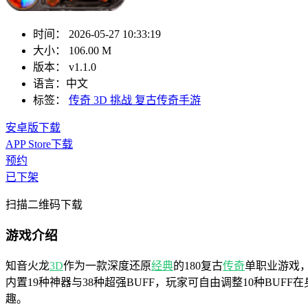
时间：
2026-05-27 10:33:19
大小：
106.00 M
版本：
v1.1.0
语言：
中文
标签：
传奇
3D
挑战
复古传奇手游
安卓版下载
APP Store下载
预约
已下架
扫描二维码下载
游戏介绍
知音火龙
3D
作为一款深度还原
经典
的180复古
传奇
单职业游戏
内置19种神器与38种超强BUFF，玩家可自由调整10种BU
趣。