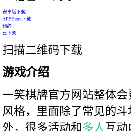
安卓版下载
APP Store下载
预约
已下架
扫描二维码下载
游戏介绍
一笑棋牌官方网站整体会
风格，里面除了常见的斗
外，很多活动和
多人
互动