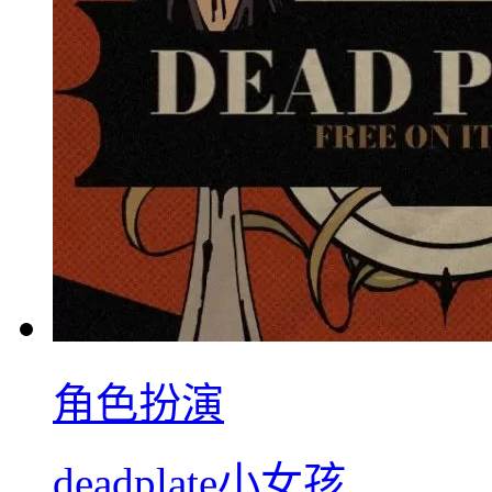
角色扮演
deadplate小女孩