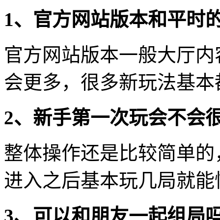
1、官方网站版本和平时
官方网站版本一般大厅内
会更多，很多新玩法基本
2、新手第一次玩会不会
整体操作还是比较简单的
进入之后基本玩几局就能
3、可以和朋友一起组局