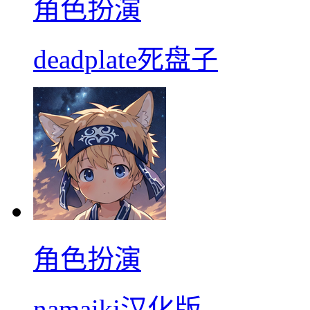
角色扮演
deadplate死盘子
角色扮演
namaiki汉化版