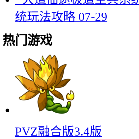
统玩法攻略
07-29
热门游戏
PVZ融合版3.4版