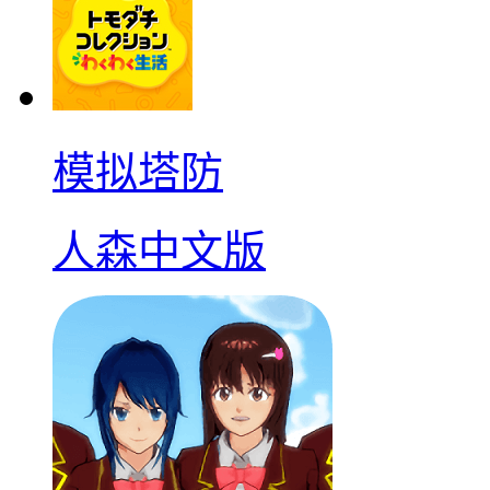
模拟塔防
人森中文版