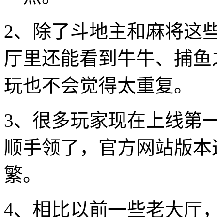
2、除了斗地主和麻将这
厅里还能看到牛牛、捕鱼
玩也不会觉得太重复。
3、很多玩家现在上线第
顺手领了，官方网站版本
繁。
4、相比以前一些老大厅