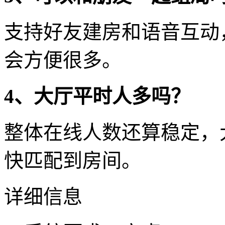
支持好友建房和语音互动
会方便很多。
4、大厅平时人多吗？
整体在线人数还算稳定，
快匹配到房间。
详细信息