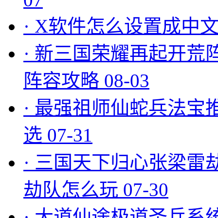
·
X软件怎么设置成中文
·
新三国荣耀再起开荒
阵容攻略
08-03
·
最强祖师仙蛇兵法宝
选
07-31
·
三国天下归心张梁雷
劫队怎么玩
07-30
·
大道仙途极道圣兵系