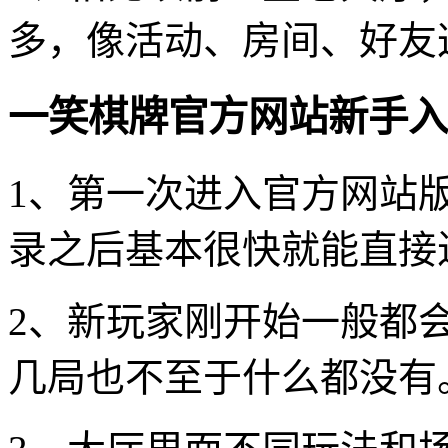
多，像活动、房间、好友
一笑棋牌官方网站新手入
1、第一次进入官方网站
录之后基本很快就能直接
2、新玩家刚开始一般都
几局也不至于什么都没有