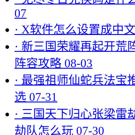
07
·
X软件怎么设置成中文
·
新三国荣耀再起开荒
阵容攻略
08-03
·
最强祖师仙蛇兵法宝
选
07-31
·
三国天下归心张梁雷
劫队怎么玩
07-30