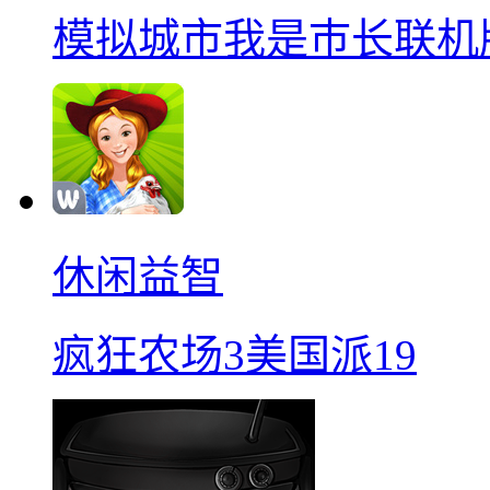
模拟城市我是巿长联机
休闲益智
疯狂农场3美国派19