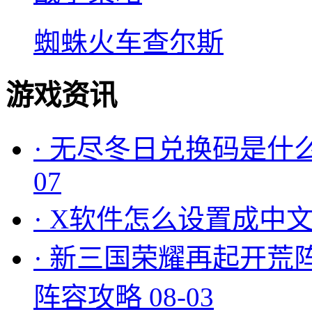
蜘蛛火车查尔斯
游戏资讯
·
无尽冬日兑换码是什么
07
·
X软件怎么设置成中文
·
新三国荣耀再起开荒
阵容攻略
08-03