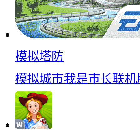
模拟塔防
模拟城市我是巿长联机