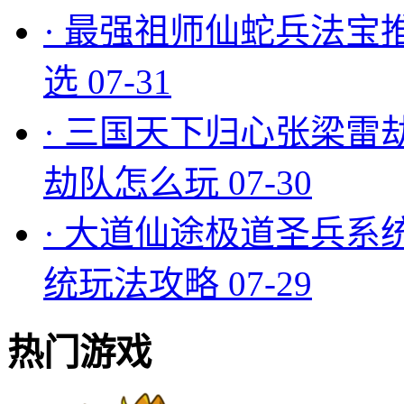
·
最强祖师仙蛇兵法宝
选
07-31
·
三国天下归心张梁雷
劫队怎么玩
07-30
·
大道仙途极道圣兵系
统玩法攻略
07-29
热门游戏