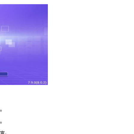
。
贯。
丰富。