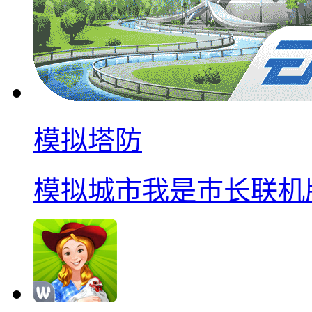
模拟塔防
模拟城市我是巿长联机