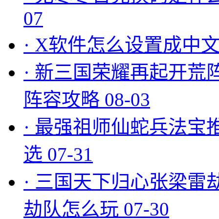
07
·
X软件怎么设置成中文
·
新三国荣耀再起开荒
阵容攻略
08-03
·
最强祖师仙蛇兵法宝
选
07-31
·
三国天下归心张梁雷
劫队怎么玩
07-30