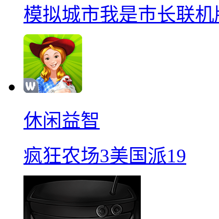
模拟城市我是巿长联机
休闲益智
疯狂农场3美国派19