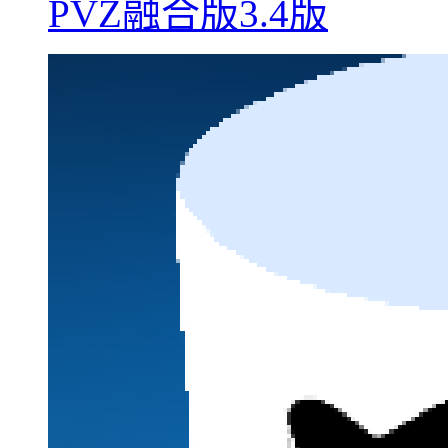
PVZ融合版3.4版