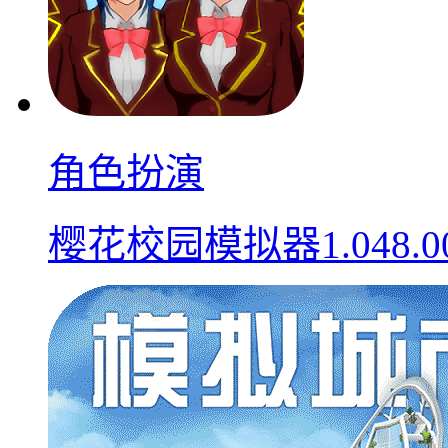
角色扮演
樱花校园模拟器1.048.