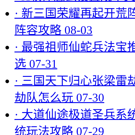
·
新三国荣耀再起开荒
阵容攻略
08-03
·
最强祖师仙蛇兵法宝
选
07-31
·
三国天下归心张梁雷
劫队怎么玩
07-30
·
大道仙途极道圣兵系
统玩法攻略
07-29