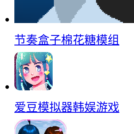
节奏盒子棉花糖模组
爱豆模拟器韩娱游戏