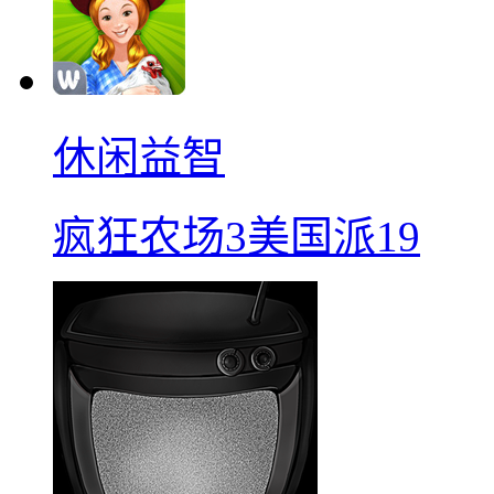
休闲益智
疯狂农场3美国派19