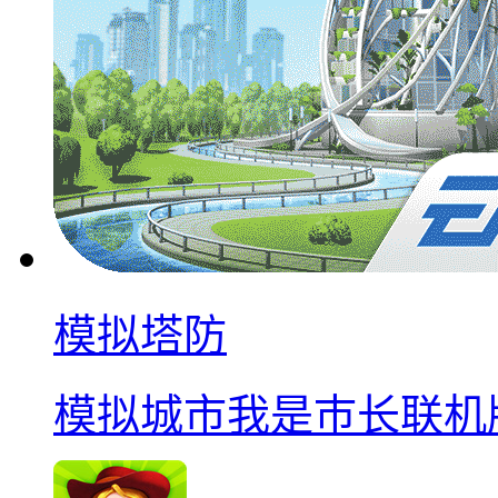
模拟塔防
模拟城市我是巿长联机