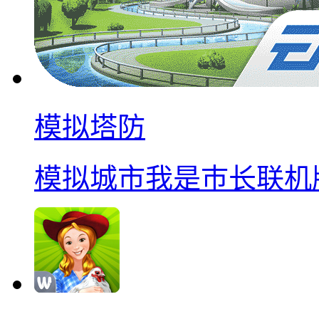
模拟塔防
模拟城市我是巿长联机