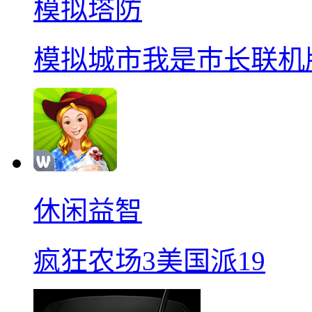
模拟塔防
模拟城市我是巿长联机
休闲益智
疯狂农场3美国派19