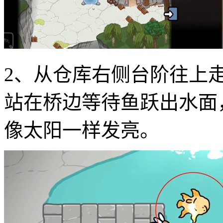
2、从仓库右侧台阶往上
站在桥边等待鱼跃出水面
像太阳一样发亮。