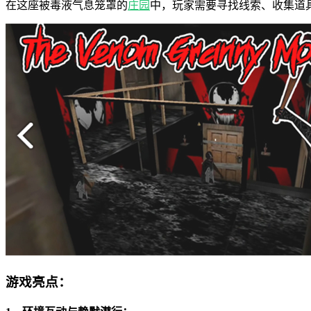
在这座被毒液气息笼罩的
庄园
中，玩家需要寻找线索、收集道
游戏亮点：