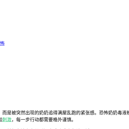
怖
，而是被突然出现的奶奶追得满屋乱跑的紧张感。恐怖奶奶毒液
加
刺激
，每一步行动都需要格外谨慎。