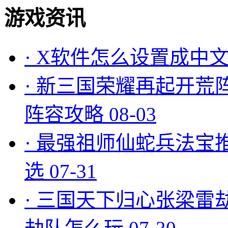
游戏资讯
·
X软件怎么设置成中文
·
新三国荣耀再起开荒
阵容攻略
08-03
·
最强祖师仙蛇兵法宝
选
07-31
·
三国天下归心张梁雷