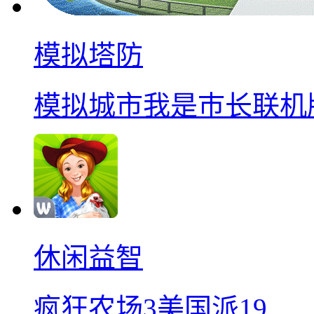
模拟塔防
模拟城市我是巿长联机
休闲益智
疯狂农场3美国派19