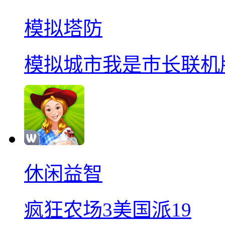
模拟塔防
模拟城市我是巿长联机
休闲益智
疯狂农场3美国派19