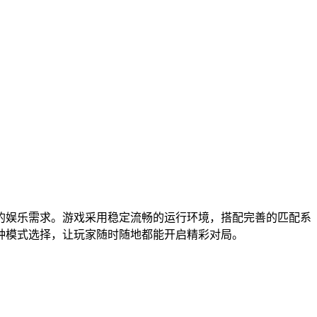
的娱乐需求。游戏采用稳定流畅的运行环境，搭配完善的匹配系
种模式选择，让玩家随时随地都能开启精彩对局。