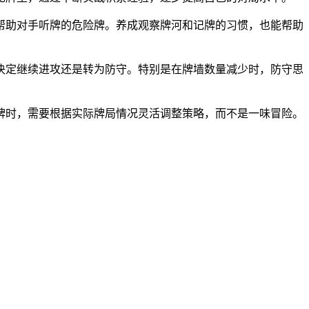
帮助对手听牌的危险牌。养成观察牌河和记牌的习惯，也能帮助
决定继续进攻还是转为防守。特别是在牌墙数量减少时，防守思
牌时，需要根据实际牌局情况灵活调整策略，而不是一味冒险。