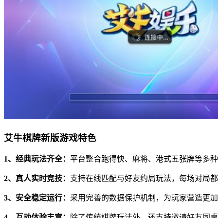
艾牛棋牌新版游戏特色
1、经典玩法齐全：
平台整合跑得快、麻将、港式五张牌等多种
2、真人实时竞技：
支持在线匹配与好友约局玩法，每场对局都
3、安全稳定运行：
采用完善的数据保护机制，为玩家营造更加
4、互动体验丰富：
除了传统棋牌玩法外，还支持邀请好友同桌