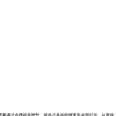
需要通过合理组合牌型，将自己手中的牌率先全部打出，从而获