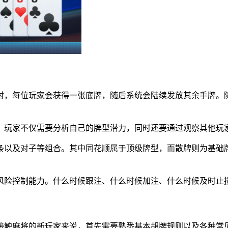
时，每位玩家会获得一张底牌，随后系统会陆续发放其余手牌。
。玩家不仅需要分析自己的牌型潜力，同时还要通过观察其他玩
条以及对子等组合。其中同花顺属于顶级牌型，而散牌则为基础
风险控制能力。什么时候跟注、什么时候加注、什么时候及时止
接触麻将的新玩家来说，首先需要熟悉基本胡牌规则以及各种常