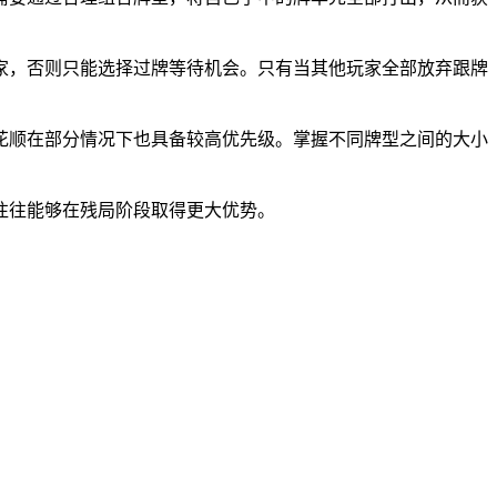
家，否则只能选择过牌等待机会。只有当其他玩家全部放弃跟牌
花顺在部分情况下也具备较高优先级。掌握不同牌型之间的大小
往往能够在残局阶段取得更大优势。