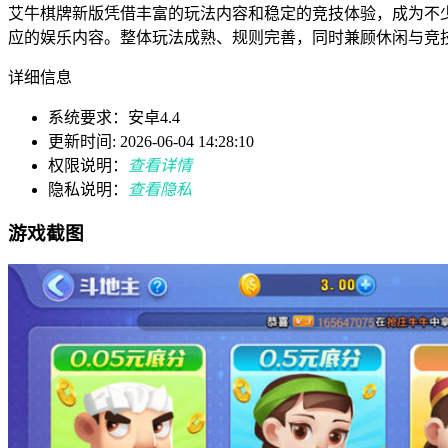
艾牛棋牌新版凭借丰富的玩法内容和稳定的竞技体验，成为不
应的娱乐内容。整体玩法成熟、规则完善，同时兼顾休闲与竞
详细信息
系统要求：安卓4.4
更新时间: 2026-06-04 14:28:10
权限说明：
查看详情
隐私说明：
查看隐私
游戏截图