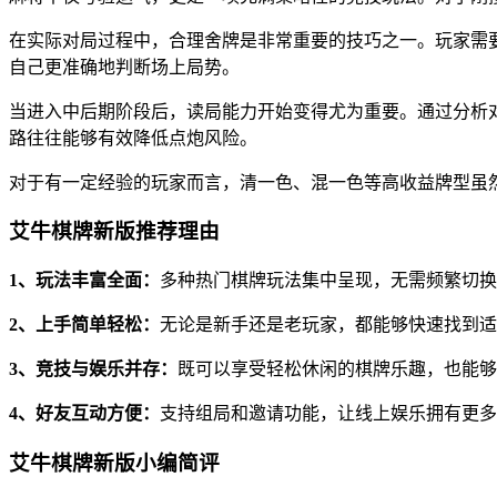
在实际对局过程中，合理舍牌是非常重要的技巧之一。玩家需
自己更准确地判断场上局势。
当进入中后期阶段后，读局能力开始变得尤为重要。通过分析
路往往能够有效降低点炮风险。
对于有一定经验的玩家而言，清一色、混一色等高收益牌型虽
艾牛棋牌新版推荐理由
1、玩法丰富全面：
多种热门棋牌玩法集中呈现，无需频繁切换
2、上手简单轻松：
无论是新手还是老玩家，都能够快速找到适
3、竞技与娱乐并存：
既可以享受轻松休闲的棋牌乐趣，也能够
4、好友互动方便：
支持组局和邀请功能，让线上娱乐拥有更多
艾牛棋牌新版小编简评