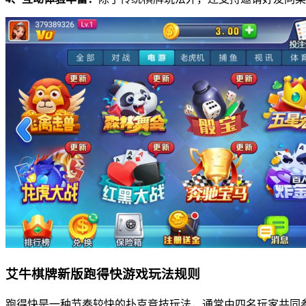
艾牛棋牌新版跑得快游戏玩法规则
跑得快是一种节奏较快的扑克竞技玩法，通常由四名玩家共同