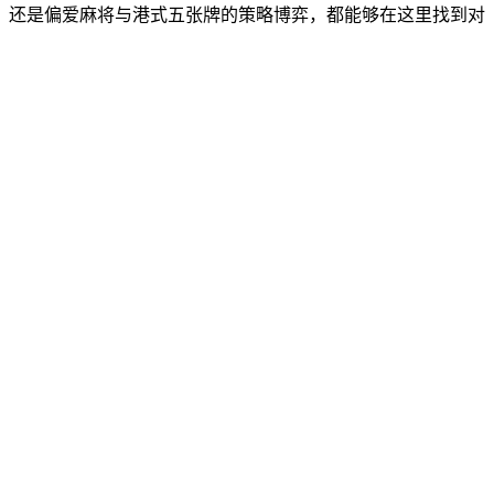
，还是偏爱麻将与港式五张牌的策略博弈，都能够在这里找到对