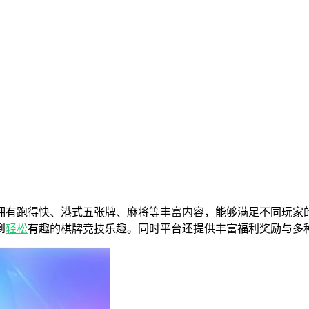
拥有跑得快、港式五张牌、麻将等丰富内容，能够满足不同玩家
到
轻松
有趣的棋牌竞技乐趣。同时平台还提供丰富福利奖励与多