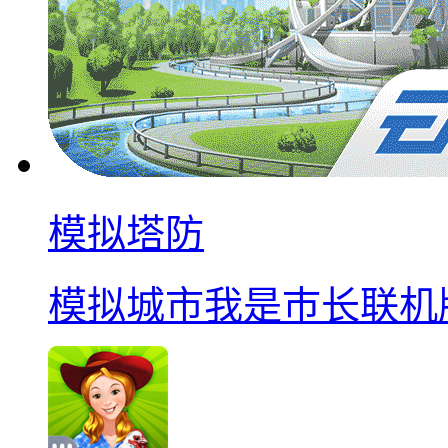
模拟塔防
模拟城市我是巿长联机