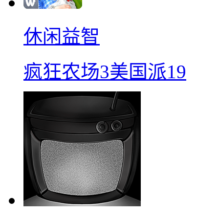
休闲益智
疯狂农场3美国派19