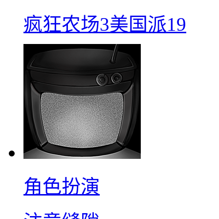
疯狂农场3美国派19
角色扮演