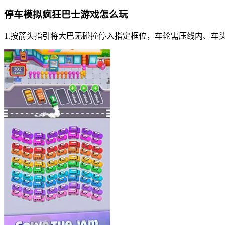
停车模拟疯狂巴士游戏怎么玩
1.按箭头指引将大巴无碰撞停入指定框位，车轮需压线内、车