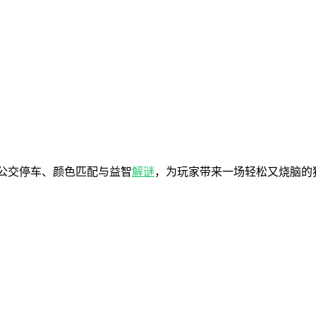
)巧妙融合了公交停车、颜色匹配与益智
解谜
，为玩家带来一场轻松又烧脑的