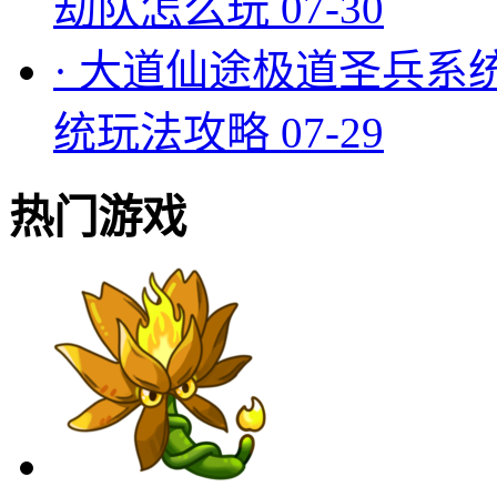
劫队怎么玩
07-30
·
大道仙途极道圣兵系
统玩法攻略
07-29
热门游戏