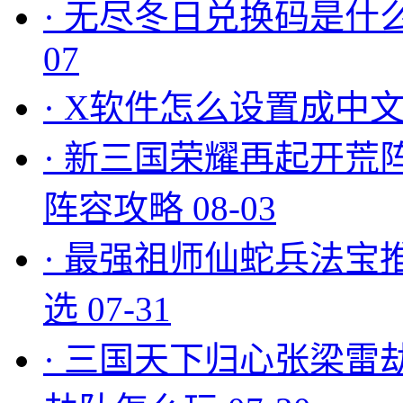
·
无尽冬日兑换码是什么
07
·
X软件怎么设置成中文
·
新三国荣耀再起开荒
阵容攻略
08-03
·
最强祖师仙蛇兵法宝
选
07-31
·
三国天下归心张梁雷