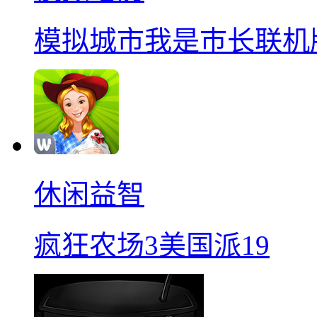
模拟城市我是巿长联机
休闲益智
疯狂农场3美国派19