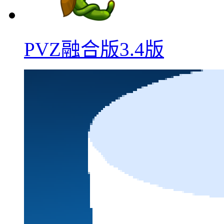
PVZ融合版3.4版