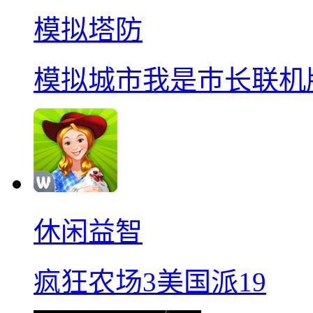
模拟塔防
模拟城市我是巿长联机
休闲益智
疯狂农场3美国派19