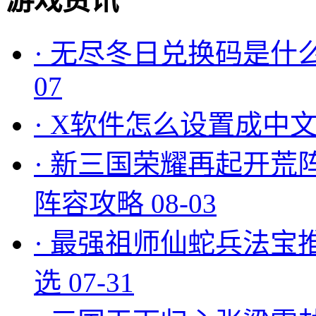
游戏资讯
·
无尽冬日兑换码是什么
07
·
X软件怎么设置成中文
·
新三国荣耀再起开荒
阵容攻略
08-03
·
最强祖师仙蛇兵法宝
选
07-31