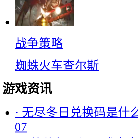
战争策略
蜘蛛火车查尔斯
游戏资讯
·
无尽冬日兑换码是什么
07