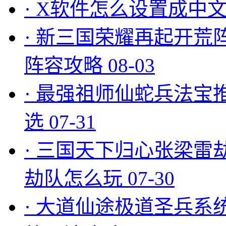
·
X软件怎么设置成中文
·
新三国荣耀再起开荒
阵容攻略
08-03
·
最强祖师仙蛇兵法宝
选
07-31
·
三国天下归心张梁雷
劫队怎么玩
07-30
·
大道仙途极道圣兵系