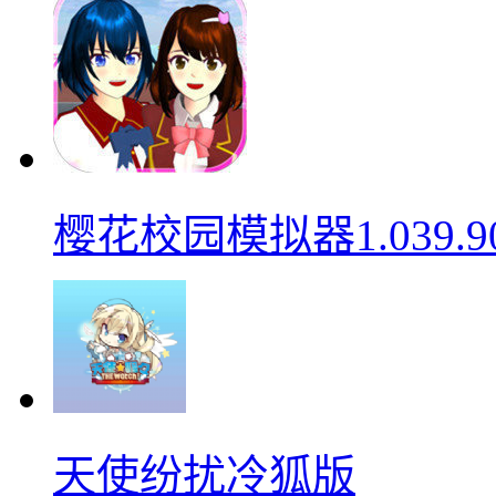
樱花校园模拟器1.039.9
天使纷扰冷狐版