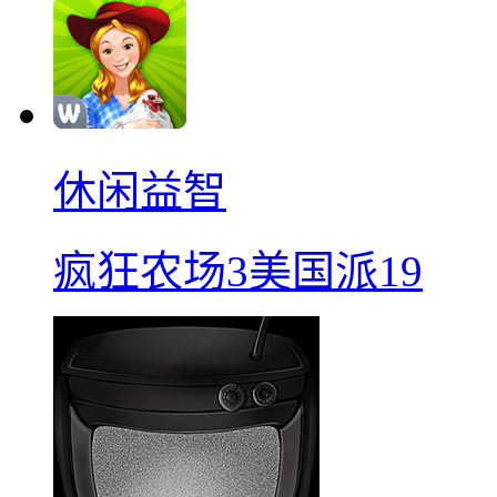
休闲益智
疯狂农场3美国派19