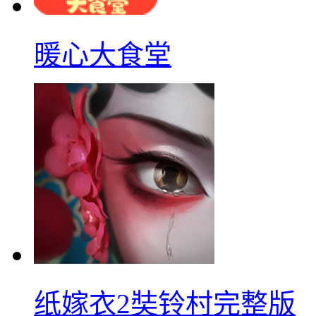
暖心大食堂
纸嫁衣2奘铃村完整版