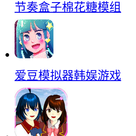
节奏盒子棉花糖模组
爱豆模拟器韩娱游戏