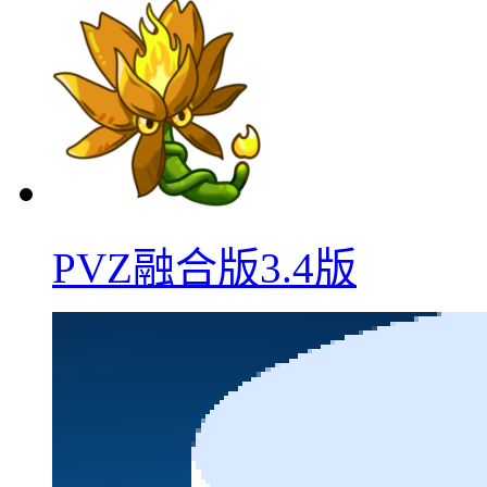
PVZ融合版3.4版