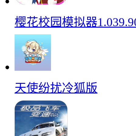
樱花校园模拟器1.039.9
天使纷扰冷狐版