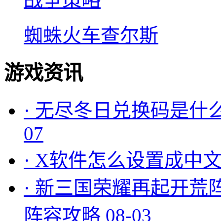
蜘蛛火车查尔斯
游戏资讯
·
无尽冬日兑换码是什么
07
·
X软件怎么设置成中文
·
新三国荣耀再起开荒
阵容攻略
08-03