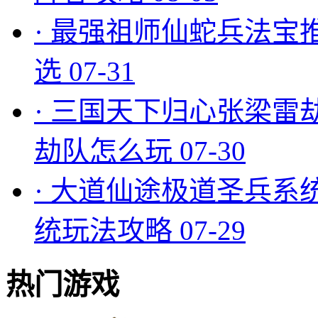
·
最强祖师仙蛇兵法宝
选
07-31
·
三国天下归心张梁雷
劫队怎么玩
07-30
·
大道仙途极道圣兵系
统玩法攻略
07-29
热门游戏