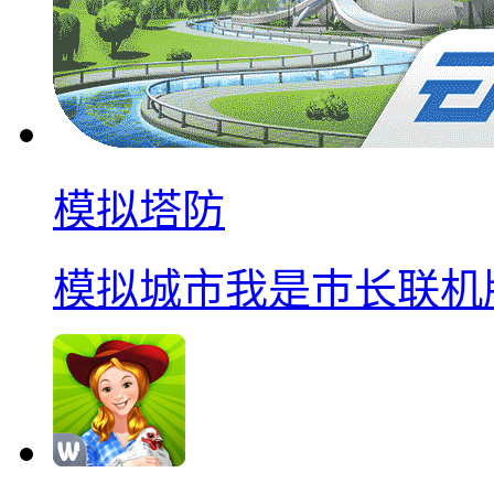
模拟塔防
模拟城市我是巿长联机