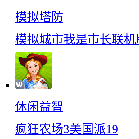
模拟塔防
模拟城市我是巿长联机
休闲益智
疯狂农场3美国派19