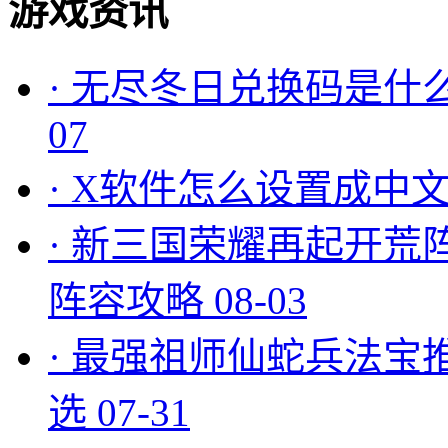
游戏资讯
·
无尽冬日兑换码是什么
07
·
X软件怎么设置成中文
·
新三国荣耀再起开荒
阵容攻略
08-03
·
最强祖师仙蛇兵法宝
选
07-31