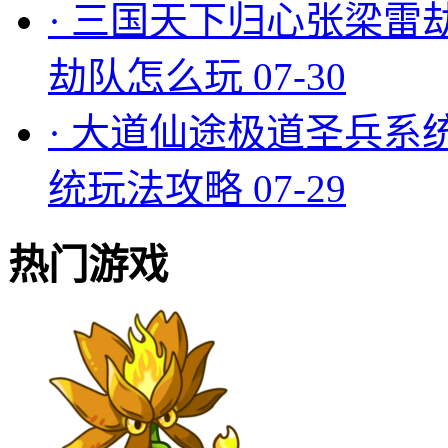
·
三国天下归心张梁雷
劫队怎么玩
07-30
·
大道仙途极道圣兵系
统玩法攻略
07-29
热门游戏