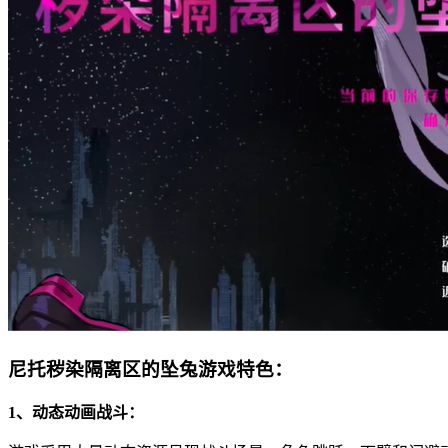
尼托秽染隔离区的坠兔游戏特色：
1、动态动画战斗：