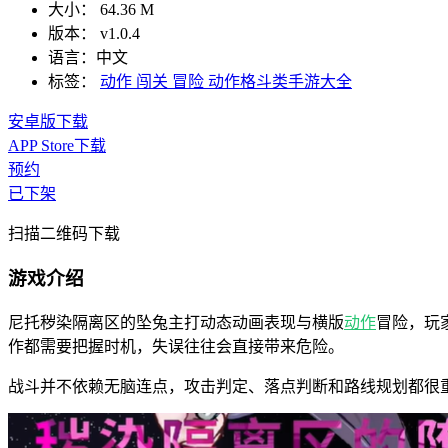
大小：
64.36 M
版本：
v1.0.4
语言：
中文
标签：
动作
闯关
冒险
动作格斗类手游大全
安卓版下载
APP Store下载
预约
已下架
扫描二维码下载
游戏介绍
尼托秽染隔离区的坠兔主打动态动画表现与横版
动作
冒险，玩
作都需要把握时机，失误往往会直接带来危险。
战斗并不依赖无脑连点，攻击判定、落点判断和路线规划都很