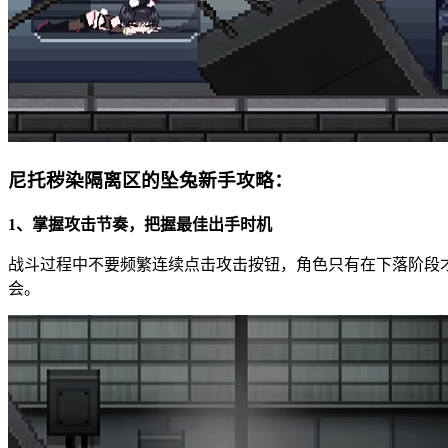
尼托秽染隔离区的坠兔新手攻略：
1、掌握攻击节奏，把握最佳出手时机
战斗过程中不要频繁连续点击攻击按钮，角色只有在下落阶段
会。