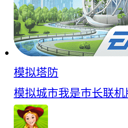
模拟塔防
模拟城市我是巿长联机