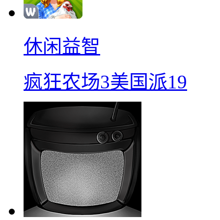
休闲益智
疯狂农场3美国派19