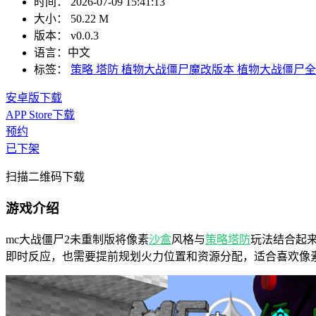
时间：
2026-07-09 15:41:13
大小：
50.22 M
版本：
v0.0.3
语言：
中文
标签：
策略
塔防
植物大战僵尸魔改版本
植物大战僵尸全
安卓版下载
APP Store下载
预约
已下架
扫描二维码下载
游戏介绍
mc大战僵尸2未重制版将像素
沙盒
风格与
策略
塔防
玩法结合起
即时反应，也需要提前规划火力位置和资源分配，适合喜欢像