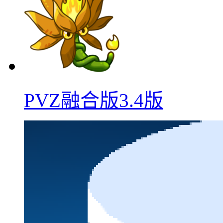
PVZ融合版3.4版