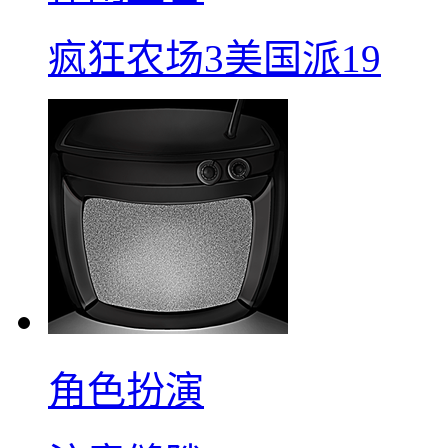
疯狂农场3美国派19
角色扮演