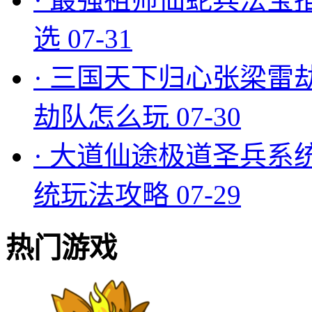
选
07-31
·
三国天下归心张梁雷
劫队怎么玩
07-30
·
大道仙途极道圣兵系
统玩法攻略
07-29
热门游戏