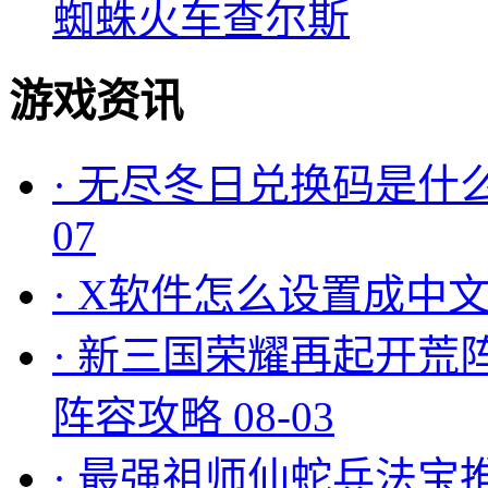
蜘蛛火车查尔斯
游戏资讯
·
无尽冬日兑换码是什么
07
·
X软件怎么设置成中文
·
新三国荣耀再起开荒
阵容攻略
08-03
·
最强祖师仙蛇兵法宝