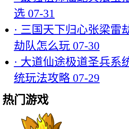
选
07-31
·
三国天下归心张梁雷
劫队怎么玩
07-30
·
大道仙途极道圣兵系
统玩法攻略
07-29
热门游戏