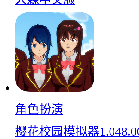
角色扮演
樱花校园模拟器1.048.