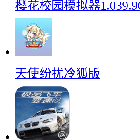
樱花校园模拟器1.039.9
天使纷扰冷狐版