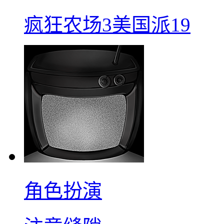
疯狂农场3美国派19
角色扮演