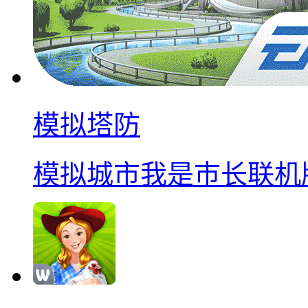
模拟塔防
模拟城市我是巿长联机