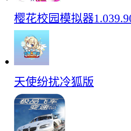
樱花校园模拟器1.039.9
天使纷扰冷狐版