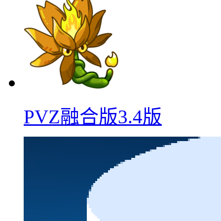
PVZ融合版3.4版