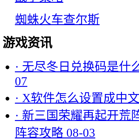
蜘蛛火车查尔斯
游戏资讯
·
无尽冬日兑换码是什么
07
·
X软件怎么设置成中文
·
新三国荣耀再起开荒
阵容攻略
08-03