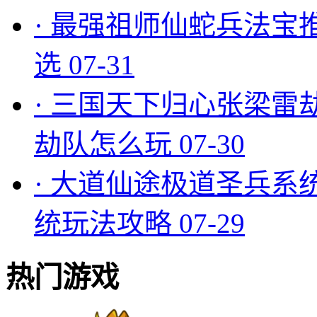
·
最强祖师仙蛇兵法宝
选
07-31
·
三国天下归心张梁雷
劫队怎么玩
07-30
·
大道仙途极道圣兵系
统玩法攻略
07-29
热门游戏