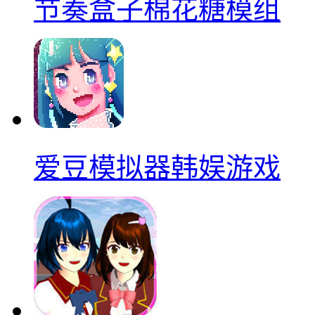
节奏盒子棉花糖模组
爱豆模拟器韩娱游戏