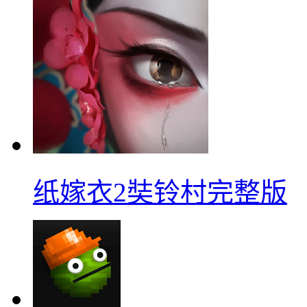
纸嫁衣2奘铃村完整版