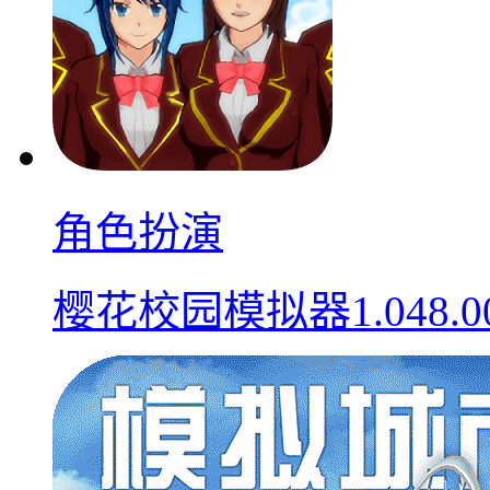
角色扮演
樱花校园模拟器1.048.