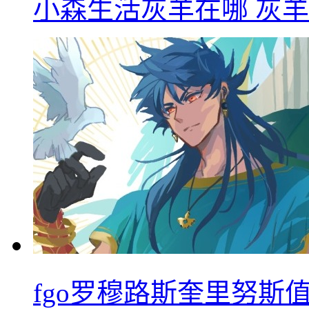
小森生活灰羊在哪 灰
fgo罗穆路斯奎里努斯