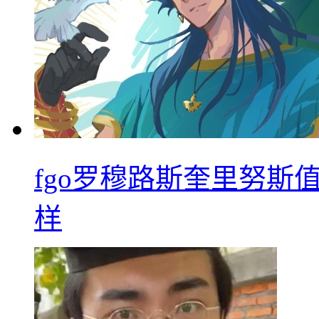
fgo罗穆路斯奎里努斯
样