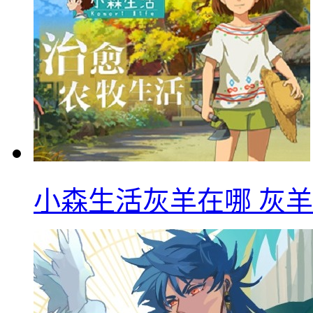
小森生活灰羊在哪 灰