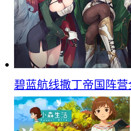
碧蓝航线撒丁帝国阵营