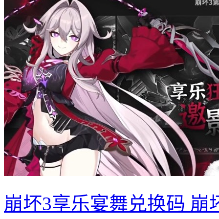
崩坏3享乐宴舞兑换码 崩