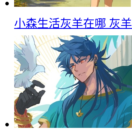
小森生活灰羊在哪 灰