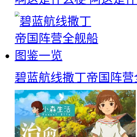
碧蓝航线撒丁帝国阵营