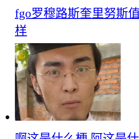
fgo罗穆路斯奎里努斯
样
啊这是什么梗 阿这是