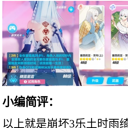
小编简评：
以上就是崩坏3乐土时雨