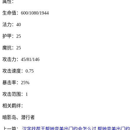
属性：
生命值：600/1080/1944
法力：40
护甲：25
魔抗：25
攻击力：45/81/146
攻击速度：0.75
暴击率：25%
攻击范围：1
相关羁绊：
暗影岛、潜行者
上一篇：
汉字找茬王帮她变美出门约会怎么过 帮她变美出门