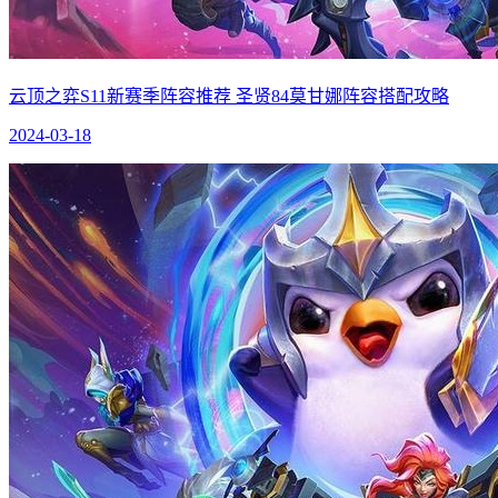
云顶之弈S11新赛季阵容推荐 圣贤84莫甘娜阵容搭配攻略
2024-03-18