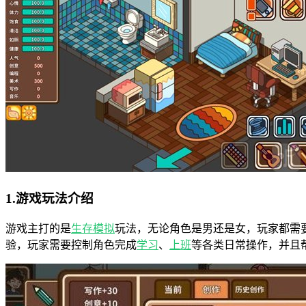
1.游戏玩法介绍
游戏主打的是
生存
模拟
玩法，无论角色是男还是女，玩家都需
验，玩家需要控制角色完成
学习
、
上班
等各类日常操作，并且