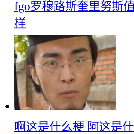
fgo罗穆路斯奎里努斯
样
啊这是什么梗 阿这是