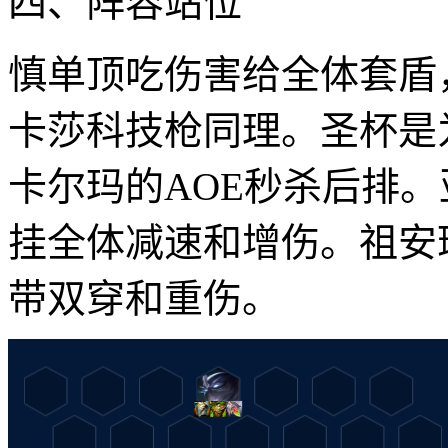
四、阵容站位
慎单顶吃伤害给全体套盾
卡莎科技枪同理。圣杯是
卡尔玛的AOE秒杀后排
挂全体减速和增伤。祖安
带双穿和重伤。