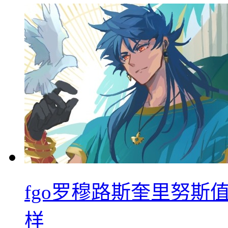
fgo罗穆路斯奎里努斯
样