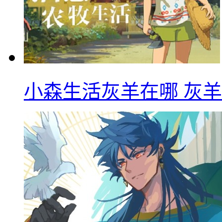
小森生活灰羊在哪 灰