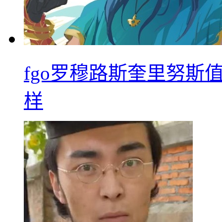
fgo罗穆路斯奎里努斯
样