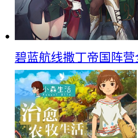
碧蓝航线撒丁帝国阵营