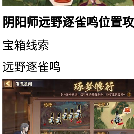
阴阳师远野逐雀鸣位置攻
宝箱线索
远野逐雀鸣