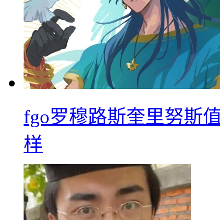
fgo罗穆路斯奎里努斯
样