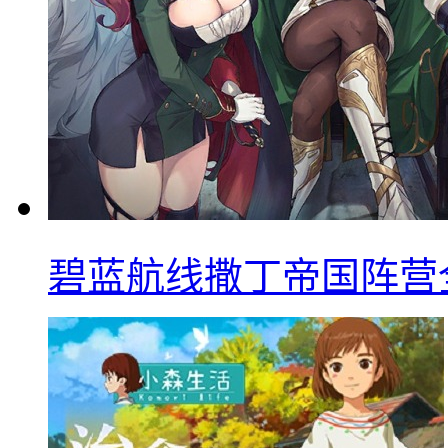
碧蓝航线撒丁帝国阵营