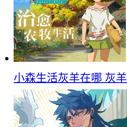
小森生活灰羊在哪 灰