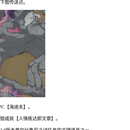
下图传送点。
PC【海迪夫】。
解锁成就【人情练达即文章】。