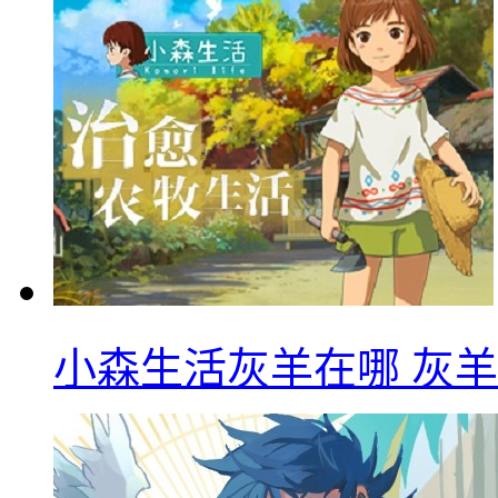
小森生活灰羊在哪 灰