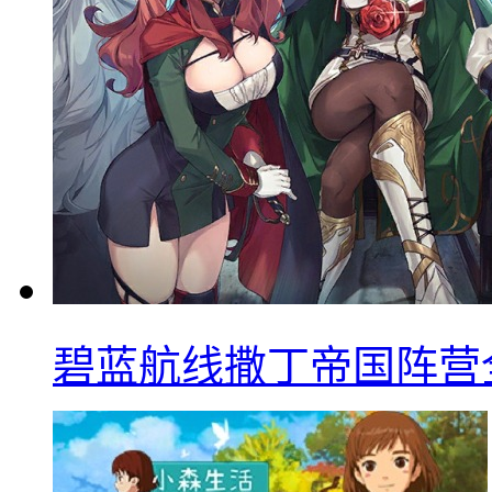
碧蓝航线撒丁帝国阵营