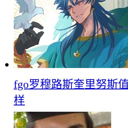
fgo罗穆路斯奎里努斯
样