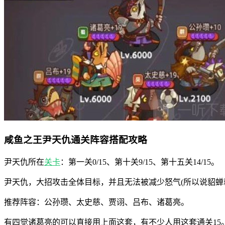
咸鱼之王尹天仇通关阵容搭配攻略
尹天仇所在
关卡
：第一关0/15、第十关9/15、第十五关14/15。
尹天仇，大招攻击全体目标，并且无法被减少怒气(所以说貂蝉
推荐阵容：公孙瓒、太史慈、贾诩、吕布、诸葛亮。
有四觉诸葛亮的可以直接用上面这套，有不少人用这套通关15