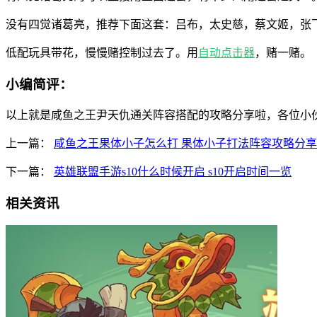
没有四觉诸葛亮，推荐下面这套：吕布，太史慈，蔡文姬，张
低配玩具带花，慢慢赌控制过去了。用
自动点击器
，赌一赌。
小编简评：
以上就是咸鱼之王尹天仇通关阵容搭配的攻略分享啦，各位小伙
上一篇：
咸鱼之王果体小子怎么打 果体小子打法阵容攻略分享
下一篇：
英雄联盟手游s10什么时候开启 s10开启时间一览
相关资讯