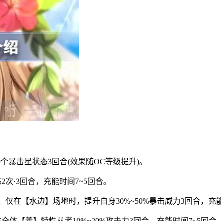
个暴击星状态3回合(效果随OC等级提升)。
2次·3回合，充能时间7~5回合。
回合，仅在【水边】场地时，提升自身30%~50%暴击威力3回合，充
全体【善】特性从者10%~20%攻击力3回合，充能时间7~5回合