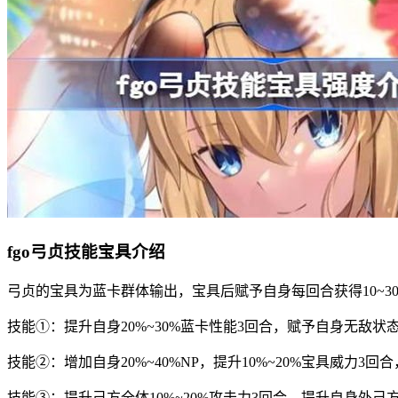
fgo弓贞技能宝具介绍
弓贞的宝具为蓝卡群体输出，宝具后赋予自身每回合获得10~30
技能①：提升自身20%~30%蓝卡性能3回合，赋予自身无敌状态
技能②：增加自身20%~40%NP，提升10%~20%宝具威力3
技能③：提升己方全体10%~20%攻击力3回合，提升自身外己方