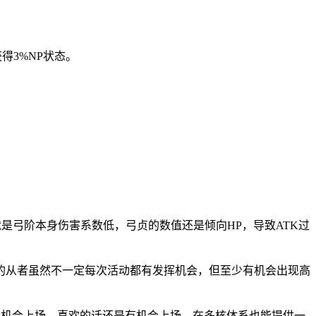
得3%NP状态。
是弓阶本身伤害系数低，弓贞的数值还是倾向HP，导致ATK过
的从者虽然不一定每次活动都有发挥机会，但至少有机会出现高
有机会上场，喜欢的话还是有机会上场，在多核体系也能提供一