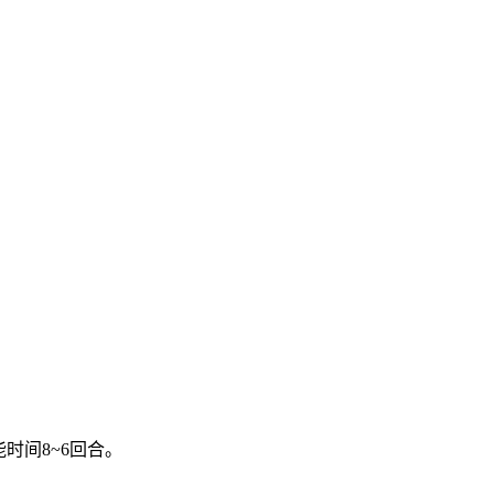
能时间8~6回合。
。