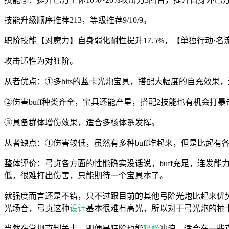
技能升级顺序推荐213，等级推荐9/10/9。
职阶技能【对魔力】自身弱化耐性提升17.5%，【单独行动·名
攻击适性为对狂阶。
从者优点：①多hits的蓝卡光炮宝具，搭配大幅度的自充效果
②伤害buff种类齐全，宝具还能产星，搭配2技能也有机会打暴
③具备群体增伤效果，适合多核体系发挥。
从者缺点：①伤害较低，虽然有多种buff堆起来，但是比起
整体评价：弓贞各方面的性能确实没话说，buff充足，连发
低，很难打出伤害，只能期待一个宝具本了。
就强度而言还是不错，只不过跟目前的其他弓阶光炮比起来优
光场合，弓贞这种
设计
基本很难有高光，所以对于弓光炮的抽
当然在常规克制关卡，即便是狂阶也能
轻松
冲浪，适合在一些