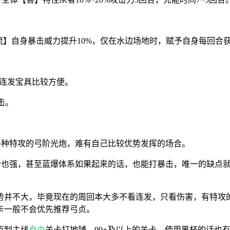
流】自身暴击威力提升10%，仅在水边场地时，赋予自身每回合获
，连发宝具比较方便。
击。
有各种特攻的弓阶光炮，难有自己比较优势发挥的场合。
能力也强，甚至蓝爆体系如果起来的话，也能打暴击，唯一的缺点就
势并不大，毕竟现在的周回本大多不看连发，只看伤害，有特攻
卡一般不会优先推荐弓贞。
克制主线
自由
关卡打地铺，90+及以上的关卡，使用黑杯的话也