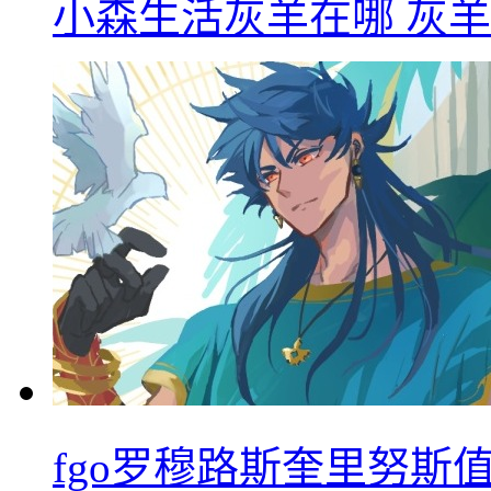
小森生活灰羊在哪 灰
fgo罗穆路斯奎里努斯