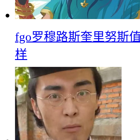
fgo罗穆路斯奎里努斯
样