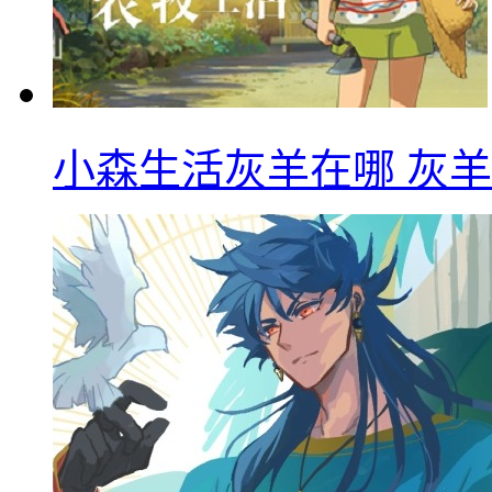
小森生活灰羊在哪 灰