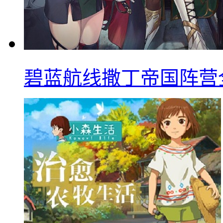
碧蓝航线撒丁帝国阵营