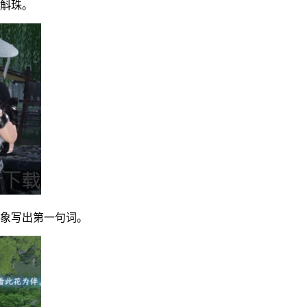
一斛珠。
意象写出第一句词。