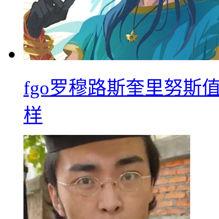
fgo罗穆路斯奎里努斯
样