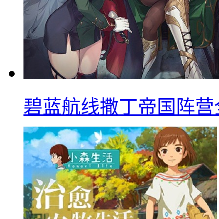
碧蓝航线撒丁帝国阵营