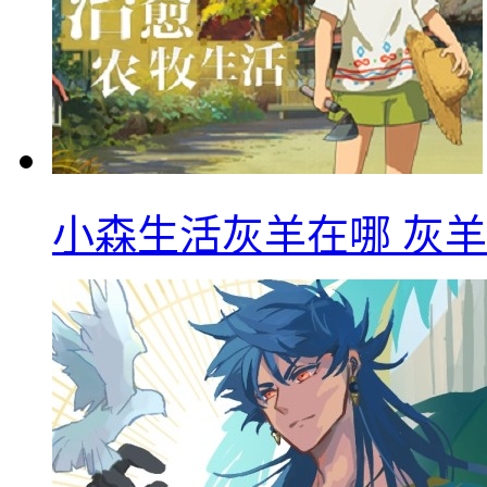
小森生活灰羊在哪 灰