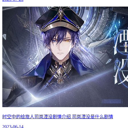
时空中的绘旅人司岚湮没剧情介绍 司岚湮没是什么剧情
2023-06-14