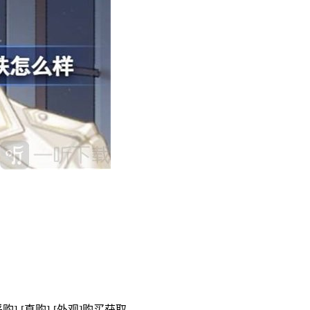
]-[直购]-[外观]购买获取。