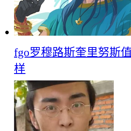
fgo罗穆路斯奎里努斯
样