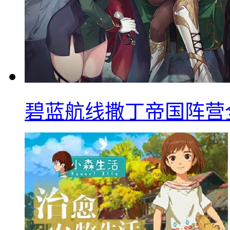
碧蓝航线撒丁帝国阵营