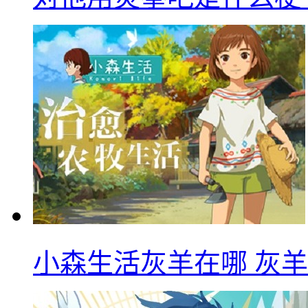
小森生活灰羊在哪 灰