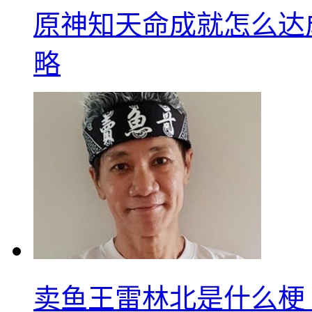
原神知天命成就怎么达
略
卖鱼王雷林北是什么梗