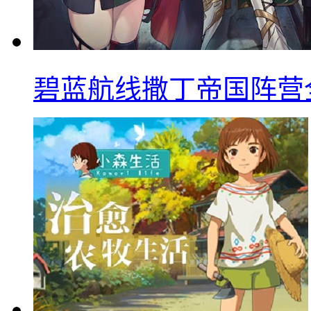
碧蓝航线撒丁帝国阵营