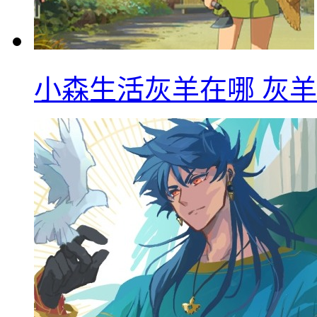
小森生活灰羊在哪 灰