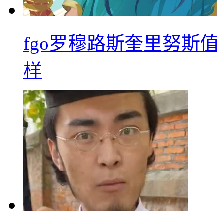
fgo罗穆路斯奎里努斯
样